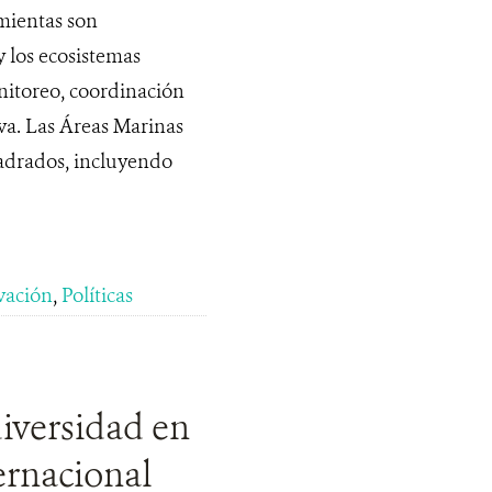
mientas son
 los ecosistemas
nitoreo, coordinación
iva. Las Áreas Marinas
adrados, incluyendo
vación
,
Políticas
diversidad en
ernacional