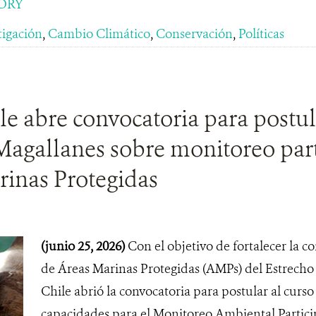
ORY
tigación
,
Cambio Climático
,
Conservación
,
Políticas
 abre convocatoria para postula
gallanes sobre monitoreo parti
rinas Protegidas
(junio 25, 2026)
Con el objetivo de fortalecer la c
de Áreas Marinas Protegidas (AMPs) del Estrech
Chile abrió la convocatoria para postular al curso
capacidades para el Monitoreo Ambiental Partici