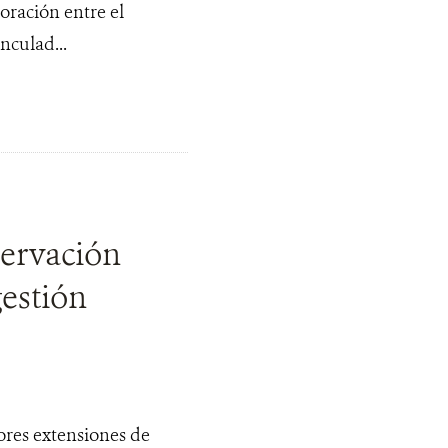
oración entre el
nculad...
servación
gestión
ores extensiones de