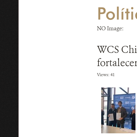
Polít
NO Image:
WCS Chil
fortalece
Views: 41