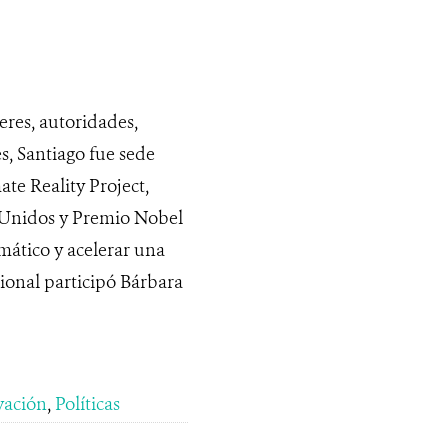
eres, autoridades,
s, Santiago fue sede
te Reality Project,
s Unidos y Premio Nobel
imático y acelerar una
cional participó Bárbara
vación
,
Políticas