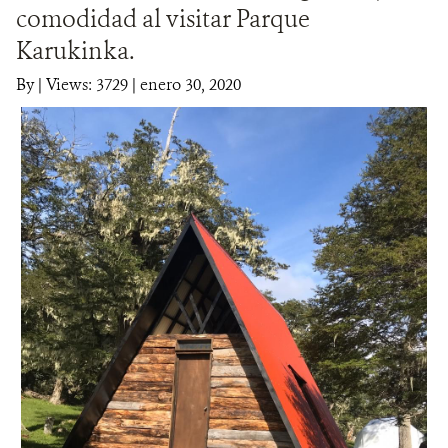
comodidad al visitar Parque
DONA
Karukinka.
By
|
Views: 3729
| enero 30, 2020