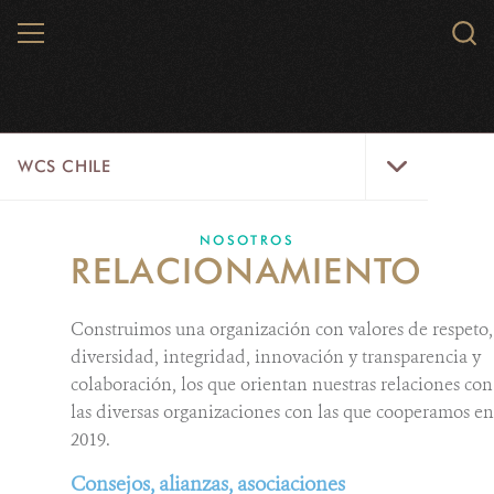
Skip
MENU
Sear
to
WCS.
main
WCS
content
WCS
WCS CHILE
Chile
Menu
INICIO
NOSOTROS
RELACIONAMIENTO
NOTICIAS
Construimos una organización con valores de respeto,
PAISAJES
diversidad, integridad, innovación y transparencia y
colaboración, los que orientan nuestras relaciones con
PARQUE KARUKINKA
las diversas organizaciones con las que cooperamos en
2019.
ESPECIES
Consejos, alianzas, asociaciones
SOLUCIONES