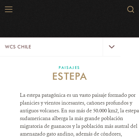
Skip
MENU
Sear
to
WCS.
main
WCS
content
WCS
WCS CHILE
Chile
Menu
INICIO
PAISAJES
ESTEPA
NOTICIAS
La estepa patagónica es un vasto paisaje formado por
PAISAJES
planicies y vientos incesantes, cañones profundos y
PARQUE KARUKINKA
antiguos volcanes. En sus más de 50.000 km2, la estepa
sudamericana alberga la más grande población
ESPECIES
migratoria de guanacos y la población más austral del
amenazado gato andino, además de cóndores,
SOLUCIONES