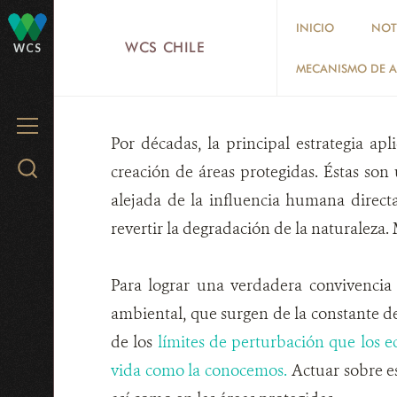
Skip
INICIO
NOT
to
WCS CHILE
WCS
BIODI
main
MECANISMO DE A
content
MENU
Por décadas, la principal estrategia a
Search
creación de áreas protegidas. Éstas so
WCS.org
alejada de la influencia humana directa.
revertir la degradación de la naturaleza. 
Para lograr una verdadera convivencia 
ambiental, que surgen de la constante d
de los
límites de perturbación que los e
vida como la conocemos.
Actuar sobre e