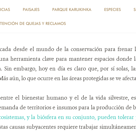
ICIAS
PAISAJES
PARQUE KARUKINKA
ESPECIES
SOLUCIONES
VERSIDAD Y DE
TENCIÓN DE QUEJAS Y RECLAMOS
plicada desde el mundo de la conservación para frenar 
n una herramienta clave para mantener espacios donde 
 Sin embargo, hoy en día es claro que, por sí solas, la
Más aún, lo que ocurre en las áreas protegidas se ve afect
entre el bienestar humano y el de la vida silvestre, e
emanda de territorios e insumos para la producción de b
cosistemas, y la biósfera en su conjunto, pueden tolera
stas causas subyacentes requiere trabajar simultáneame