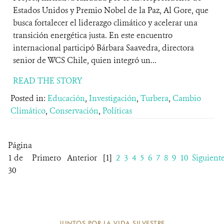
Estados Unidos y Premio Nobel de la Paz, Al Gore, que
busca fortalecer el liderazgo climático y acelerar una
transición energética justa. En este encuentro
internacional participó Bárbara Saavedra, directora
senior de WCS Chile, quien integró un...
READ THE STORY
Posted in:
Educación
,
Investigación
,
Turbera
,
Cambio
Climático
,
Conservación
,
Políticas
Página
1 de
Primero
Anterior
[1]
2
3
4
5
6
7
8
9
10
Siguient
30
JUNTOS POR LA VIDA SILVESTRE