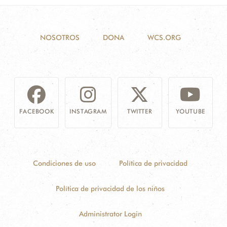
Andrew,
TIERRA
Weimerskirch
DEL
Henri, Kusch
FUEGO.
NOSOTROS
Alejandro, Gras
DONA
WCS.ORG
Michaël, Cherel
Author(s):
WCS
Yves, Maschette
Chile
Dale, Alderman
Year:
2015
Rachael.
Journal:
Frontiers
FACEBOOK
INSTAGRAM
TWITTER
YOUTUBE
in Marine
Science
Year:
2017
Condiciones de uso
Política de privacidad
Política de privacidad de los niños
Administrator Login