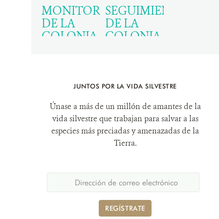
EXAMINATION
MONITOREO
SEGUIMIENTO
Year:
2018
OF
DE LA
DE LA
FISHERY
COLONIA
COLONIA
DISCARDS
DE
DE
IN THE
ALBATROS
ALBATROS
DIET OF
DE CEJA
DE CEJA
THREATENED
NEGRA Y
NEGRA
JUNTOS POR LA VIDA SILVESTRE
ALBATROSSES
CONTROL
(THALASSARCHE
Únase a más de un millón de amantes de la
Author(s):
DE VISÓN
McInnes
MELANOPHRYS)
vida silvestre que trabajan para salvar a las
Julie C., Jarman
AMERICANO
DEL
especies más preciadas y amenazadas de la
Simon N., Lea
ISLOTE
Author(s):
WCS
Tierra.
Mary-Anne,
ALBATROS,
Chile
Raymond Ben,
SENO
Year:
2016
Deagle Bruce E.,
ALMIRANTAZGO,
Phillips Richard
ISLA
A., Catry Paulo,
GRANDE
Stanworth
REGÍSTRATE
DE