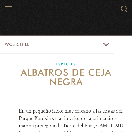
Skip
MENU
Sear
to
WCS.
main
WCS
content
WCS
WCS CHILE
Chile
Menu
INICIO
ESPECIES
ALBATROS DE CEJA
NOTICIAS
NEGRA
PAISAJES
PARQUE KARUKINKA
En un pequeño islote muy cercano a las costas del
ESPECIES
Parque Karukinka, al interior de la primer área
marina protegida de Tierra del Fuego: AMCP-MU
SOLUCIONES