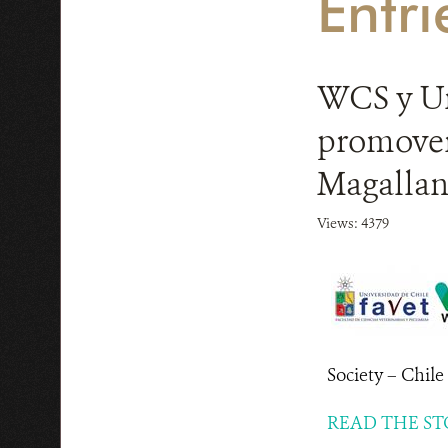
Entri
WCS y Un
promover 
Magallan
Views: 4379
Society – Chil
READ THE ST