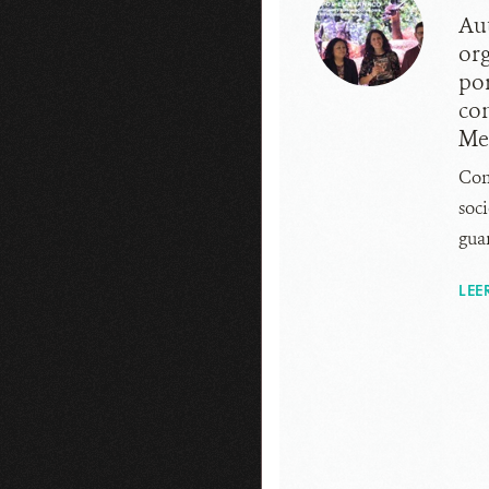
Au
or
por
con
Me
Con
soci
gua
LEE