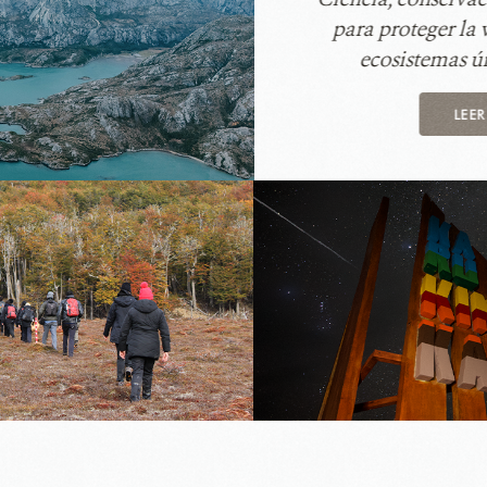
para proteger la v
ecosistemas ú
LEE