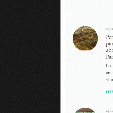
agos
Per
par
ab
Pa
Los
ame
salu
LEE
agos