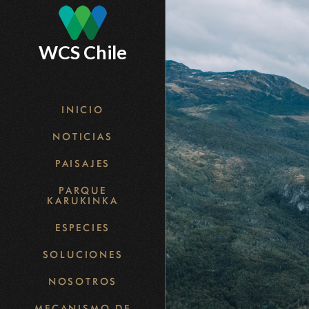
Skip
to
WCS Chile
main
content
INICIO
NOTICIAS
PAISAJES
PARQUE
KARUKINKA
ESPECIES
SOLUCIONES
NOSOTROS
MECANISMO DE