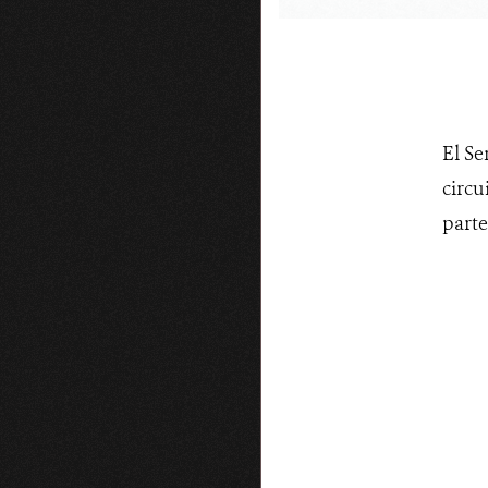
El Se
circu
parte