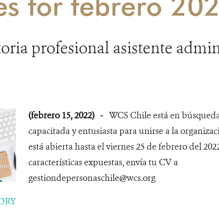
es for febrero 20
ria profesional asistente admini
(febrero 15, 2022)
-
WCS Chile está en búsqueda
capacitada y entusiasta para unirse a la organizac
está abierta hasta el viernes 25 de febrero del 2022
características expuestas, envía tu CV a
gestiondepersonaschile@wcs.org
ORY