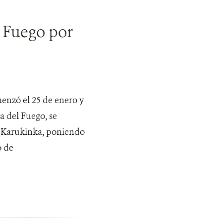
l Fuego por
menzó el 25 de enero y
a del Fuego, se
l Karukinka, poniendo
o de