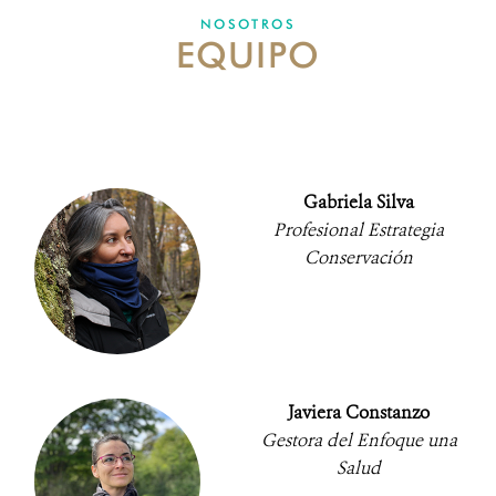
NOSOTROS
EQUIPO
NOSOTROS
MECANISMO DE ATENCIÓN DE QUEJAS Y RECLAMOS
DONA
Gabriela Silva
Profesional Estrategia
Conservación
Javiera Constanzo
Gestora del Enfoque una
Salud