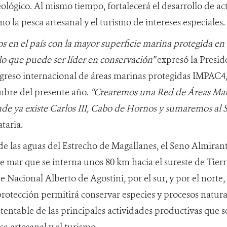
eológico. Al mismo tiempo, fortalecerá el desarrollo de a
o la pesca artesanal y el turismo de intereses especiales.
s en el país con la mayor superficie marina protegida en
llo que puede ser líder en conservación”
expresó la Presid
ongreso internacional de áreas marinas protegidas IMPAC4,
mbre del presente año.
“Crearemos una Red de Áreas Mar
de ya existe Carlos III, Cabo de Hornos y sumaremos al 
taria.
de las aguas del Estrecho de Magallanes, el Seno Almiran
e mar que se interna unos 80 km hacia el sureste de Tierr
e Nacional Alberto de Agostini, por el sur, y por el norte
rotección permitirá conservar especies y procesos natural
stentable de las principales actividades productivas que se
a artesanal y el turismo.