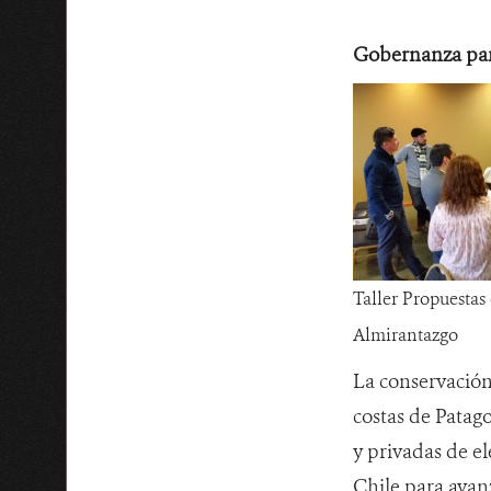
Gobernanza para
Taller Propuesta
Almirantazgo
La conservación 
costas de Patago
y privadas de e
Chile para avanz