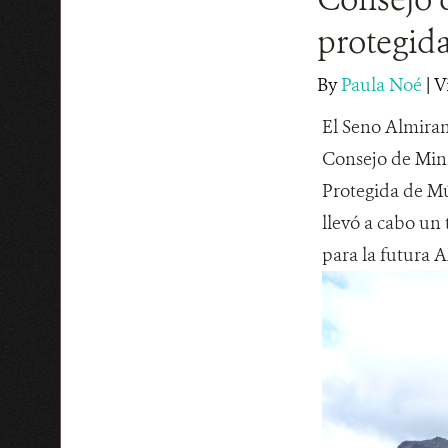
protegid
By
Paula Noé
|
V
El Seno Almiran
Consejo de Mini
Protegida de Mú
llevó a cabo un
para la futura