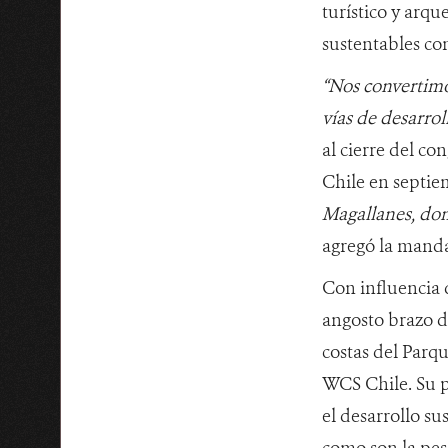
turístico y arqu
sustentables com
“Nos convertimo
vías de desarro
al cierre del c
Chile en septie
Magallanes, don
agregó la manda
Con influencia 
angosto brazo d
costas del Parqu
WCS Chile. Su p
el desarrollo su
como son la pesc