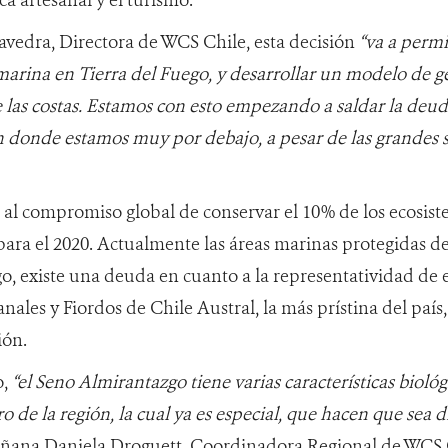
avedra, Directora de WCS Chile, esta decisión
“va a permi
arina en Tierra del Fuego, y desarrollar un modelo de ges
 las costas. Estamos con esto empezando a saldar la deuda
n donde estamos muy por debajo, a pesar de las grandes s
á al compromiso global de conservar el 10% de los ecosis
para el 2020. Actualmente las áreas marinas protegidas d
o, existe una deuda en cuanto a la representatividad de 
nales y Fiordos de Chile Austral, la más prístina del país
ión.
o,
“el Seno Almirantazgo tiene varias características biológ
o de la región, la cual ya es especial, que hacen que sea 
añana Daniela Droguett, Coordinadora Regional de WCS 