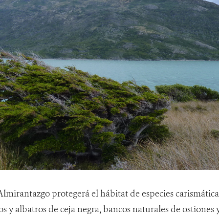
mirantazgo protegerá el hábitat de especies carismática
s y albatros de ceja negra, bancos naturales de ostiones y 