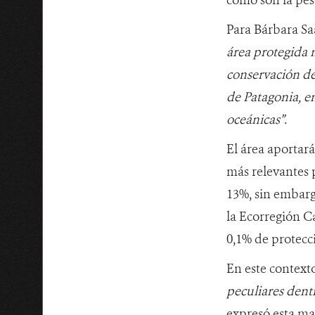
Para Bárbara Sa
área protegida m
conservación de
de Patagonia, e
oceánicas”.
El área aportar
más relevantes 
13%, sin embarg
la Ecorregión Ca
0,1% de protecc
En este context
peculiares dentr
expresó esta m