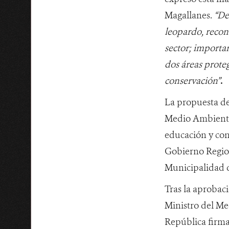
Magallanes.
“De
leopardo, recon
sector; importan
dos áreas prote
conservación”
.
La propuesta d
Medio Ambiente 
educación y cons
Gobierno Region
Municipalidad d
Tras la aprobaci
Ministro del Me
República firma