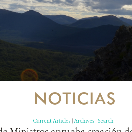
NOTICIAS
Current Articles
|
Archives
|
Search
de Ministros aprueba creación d