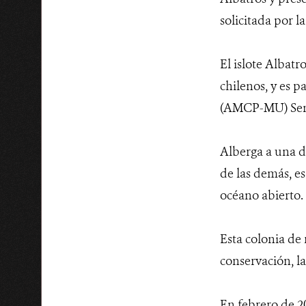
solicitada por 
El islote Albatr
chilenos, y es 
(AMCP-MU) Sen
Alberga a una de
de las demás, es
océano abierto.
Esta colonia de r
conservación, la
En febrero de 2