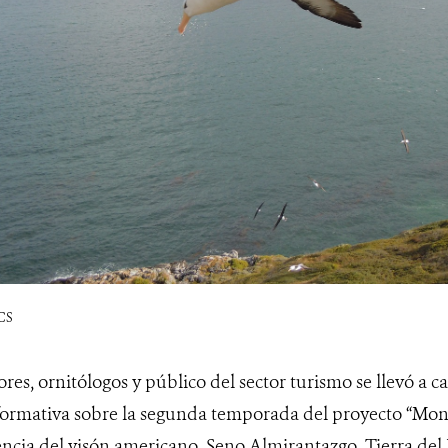
CS
res, ornitólogos y público del sector turismo se llevó a 
ormativa sobre la segunda temporada del proyecto “Moni
ncia del visón americano, Seno Almirantazgo, Tierra del F