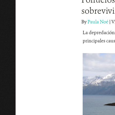
sobreviv
By
Paula Noé
|
V
La depredación p
principales caus