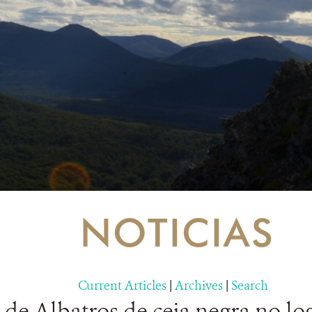
NOTICIAS
Current Articles
|
Archives
|
Search
 de Albatros de ceja negra no lo