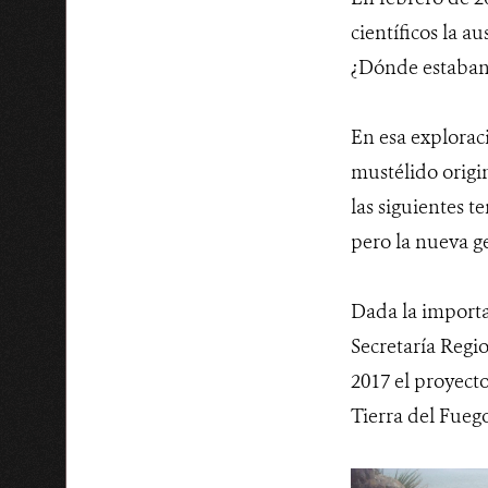
científicos la a
¿Dónde estaban 
En esa exploraci
mustélido origi
las siguientes 
pero la nueva g
Dada la importan
Secretaría Regio
2017 el proyect
Tierra del Fuego