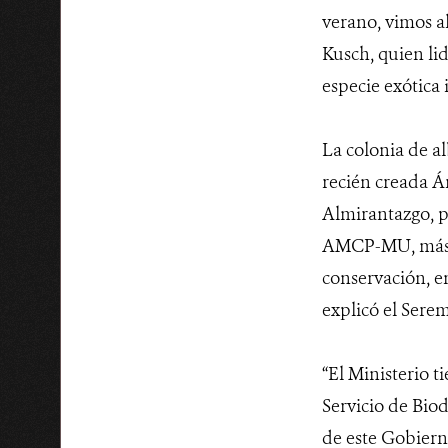
verano, vimos a
Kusch, quien lid
especie exótica 
La colonia de al
recién creada 
Almirantazgo, po
AMCP-MU, más aú
conservación, e
explicó el Sere
“El Ministerio 
Servicio de Biod
de este Gobierno