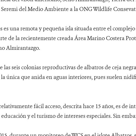
la Seremi del Medio Ambiente a la ONG Wildlife Consevat
os es una remota y pequeña isla situada entre el complejo
parte de la recientemente creada Área Marino Costera Pro
o Almirantazgo.
 las seis colonias reproductivas de albatros de ceja negra
 la única que anida en aguas interiores, pues suelen nidifi
elativamente fácil acceso, descrita hace 15 años, es de inte
 educación y el turismo de intereses especiales. Sin emba
015, durante un monitoreo de WCS en el islote Albatros, 