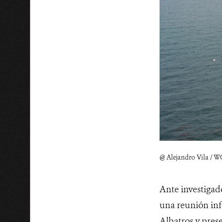
@ Alejandro Vila / W
Ante investigado
una reunión inf
Albatros y prese