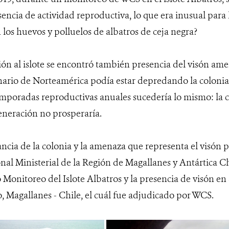
usencia de actividad reproductiva, lo que era inusual para l
los huevos y polluelos de albatros de ceja negra?
ón al islote se encontró también presencia del visón ame
nario de Norteamérica podía estar depredando la colonia
temporadas reproductivas anuales sucedería lo mismo: la c
eneración no prosperaría.
cia de la colonia y la amenaza que representa el visón p
nal Ministerial de la Región de Magallanes y Antártica Ch
o Monitoreo del Islote Albatros y la presencia de visón e
, Magallanes - Chile, el cuál fue adjudicado por WCS.