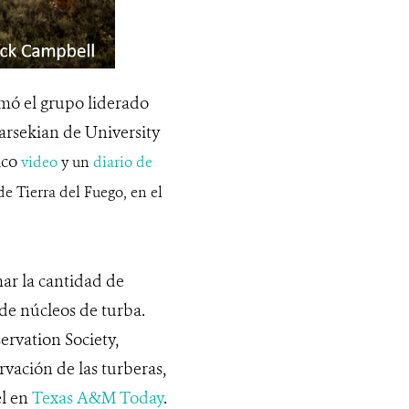
mó el grupo liderado
 Parsekian de University
ico
video
y un
diario de
 de Tierra del Fuego, en el
mar la cantidad de
de núcleos de turba.
ervation Society,
rvación de las turberas,
el en
Texas A&M Today
.