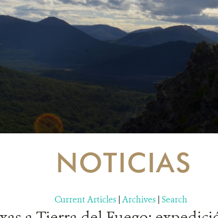
NOTICIAS
Current Articles
|
Archives
|
Search
as a Tierra del Fuego: expedici