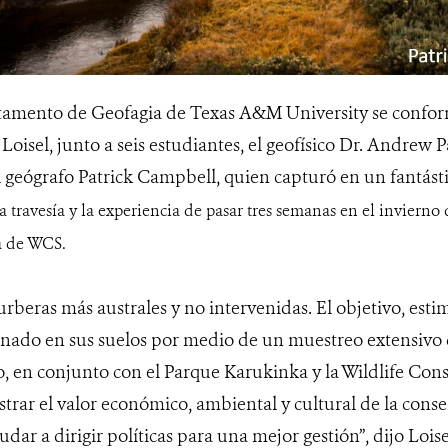
tamento de Geofagia de Texas A&M University se confor
e Loisel, junto a seis estudiantes, el geofísico Dr. Andrew
 geógrafo Patrick Campbell, quien capturó en un fantást
la travesía y la experiencia de pasar tres semanas en el invierno
a de WCS.
turberas más australes y no intervenidas. El objetivo, esti
ado en sus suelos por medio de un muestreo extensivo 
o, en conjunto con el Parque Karukinka y la Wildlife Cons
rar el valor económico, ambiental y cultural de la conse
dar a dirigir políticas para una mejor gestión”, dijo Lois