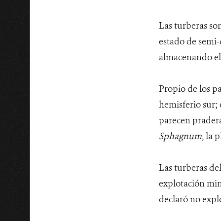
Las turberas so
estado de semi-
almacenando el 
Propio de los pa
hemisferio sur; 
parecen praderas
Sphagnum
, la
Las turberas de
explotación mine
declaró no explo