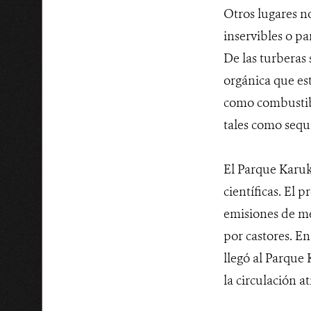
Otros lugares n
inservibles o p
De las turberas
orgánica que es
como combustibl
tales como sequ
El Parque Karuki
científicas. El
emisiones de me
por castores. En
llegó al Parque
la circulación a