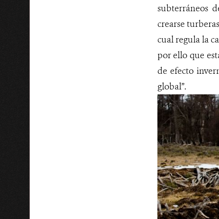
subterráneos d
crearse turberas
cual regula la 
por ello que es
de efecto inver
global”.