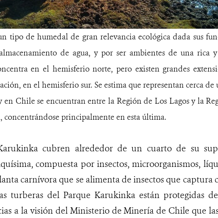
 un tipo de humedal de gran relevancia ecológica dada sus fu
y almacenamiento de agua, y por ser ambientes de una rica y
concentra en el hemisferio norte, pero existen grandes exten
ación, en el hemisferio sur. Se estima que representan cerca de
y en Chile se encuentran entre la Región de Los Lagos y la Re
, concentrándose principalmente en esta última.
Karukinka cubren alrededor de un cuarto de su supe
iquísima, compuesta por insectos, microorganismos, líqu
anta carnívora que se alimenta de insectos que captura c
 Las turberas del Parque Karukinka están protegidas d
ias a la visión del Ministerio de Minería de Chile que la