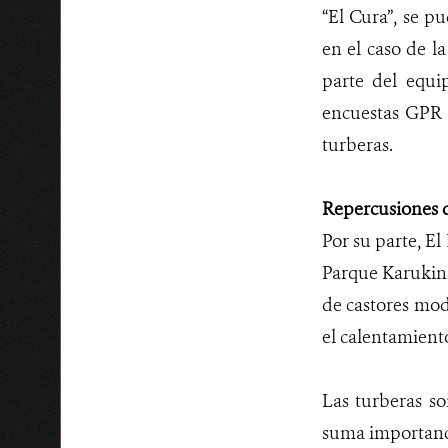
“El Cura”, se p
en el caso de l
parte del equi
encuestas GPR (
turberas.
Repercusiones de
Por su parte, E
Parque Karukink
de castores mod
el calentamiento
Las turberas s
suma importanci