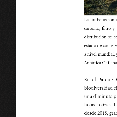
Las turberas son
carbono, filtro 
distribución se 
estado de conserv
a nivel mundial, 
Antártica Chilena
En el Parque 
biodiversidad r
una diminuta pl
hojas rojizas.
desde 2015, grac