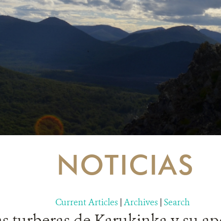
NOTICIAS
Current Articles
|
Archives
|
Search
s turberas de Karukinka y su apo