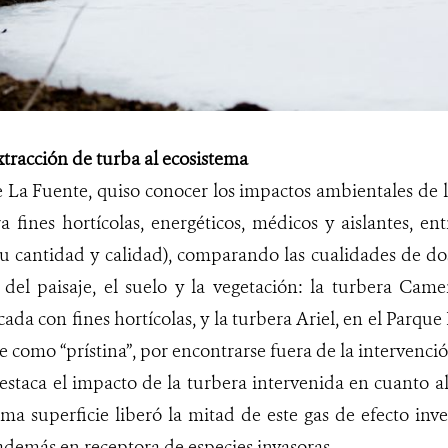
xtracción de turba al ecosistema
 La Fuente, quiso conocer los impactos ambientales de l
a fines hortícolas, energéticos, médicos y aislantes, e
u cantidad y calidad), comparando las cualidades de dos
del paisaje, el suelo y la vegetación: la turbera Cam
ada con fines hortícolas, y la turbera Ariel, en el Parqu
te como “prístina”, por encontrarse fuera de la intervenc
destaca el impacto de la turbera intervenida en cuanto 
a superficie liberó la mitad de este gas de efecto inve
además en receptora de especies invasoras.