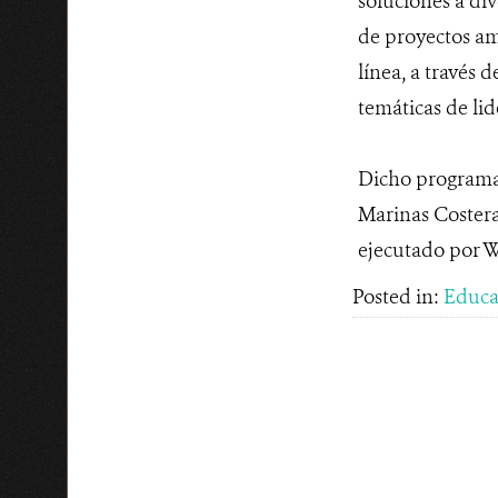
soluciones a di
de proyectos amb
línea, a través 
temáticas de lid
Dicho programa 
Marinas Costera
ejecutado por W
Posted in:
Educa