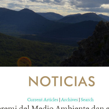
NOTICIAS
Current Articles
|
Archives
|
Search
remi del Medio Ambiente dan e