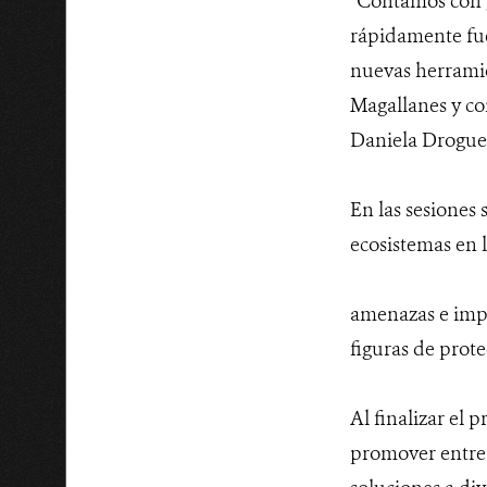
“Contamos con g
rápidamente fuer
nuevas herramie
Magallanes y co
Daniela Droguet
En las sesiones 
ecosistemas en 
amenazas e impa
figuras de prote
Al finalizar el
promover entre 