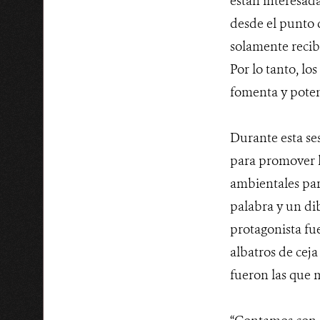
están interesad
desde el punto 
solamente recib
Por lo tanto, l
fomenta y potenc
Durante esta ses
para promover l
ambientales par
palabra y un dib
protagonista fue
albatros de ceja
fueron las que m