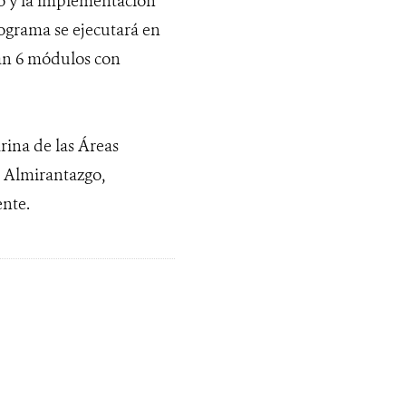
o y la implementación
rograma se ejecutará en
arán 6 módulos con
ina de las Áreas
o Almirantazgo,
nte.