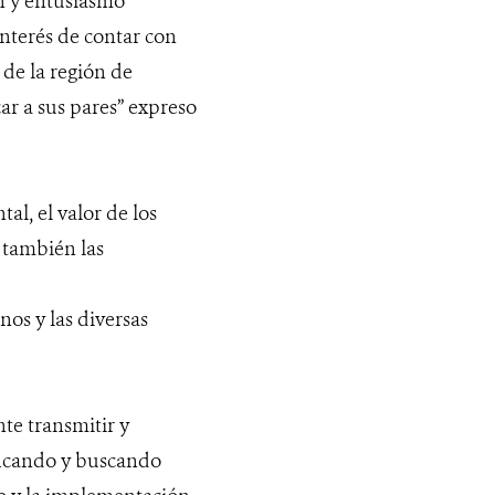
n y entusiasmo
interés de contar con
de la región de
r a sus pares” expreso
al, el valor de los
 también las
os y las diversas
te transmitir y
ficando y buscando