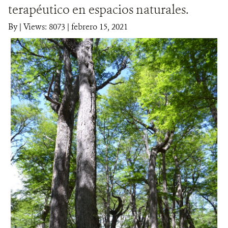
terapéutico en espacios naturales.
DONA
By
|
Views: 8073
| febrero 15, 2021