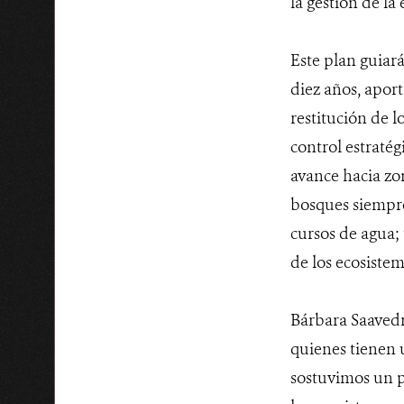
la gestión de la
Este plan guiará
diez años, aport
restitución de l
control estratég
avance hacia zo
bosques siempre
cursos de agua; 
de los ecosiste
Bárbara Saavedra
quienes tienen 
sostuvimos un pr