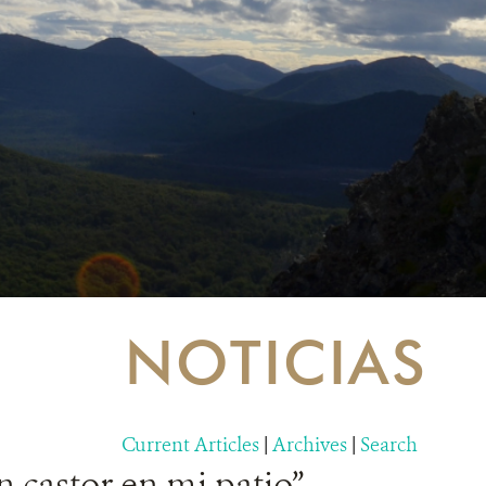
NOTICIAS
Current Articles
|
Archives
|
Search
 castor en mi patio”