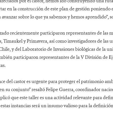
 afectados por el castor, hemos ido construyendo una rut
ar en la construcción de este plan de gestión poniendo en
 avanzar sobre lo que ya sabemos y hemos aprendido”, s
alizado recientemente participaron representantes de las 
 Timaukel y Primavera, así como investigadores de las u
hile, y del Laboratorio de Invasiones biológicas de la un
bién participaron representantes de la V División de Ejé
cas.
nce del castor es urgente para proteger el patrimonio am
 en su conjunto” resaltó Felipe Guerra, coordinador naci
plicó que este taller es una actividad relevante para defin
estas instancias será un insumo valioso para la definició