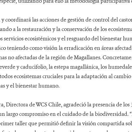
 especie, utilizando para ello la metodología participativa
 y coordinará las acciones de gestión de control del cast
ando a la restauración y la conservación de los ecosistema
os servicios ecosistémicos y el resguardo del bienestar hu
ico teniendo como visión la erradicación en áreas afectad
nas no afectadas de la región de Magallanes. Concretamen
verde y caducifolio, la estepa magallánica, los humedales
todos ecosistemas cruciales para la adaptación al cambio c
mas y el bienestar humano.
, Directora de WCS Chile, agradeció la presencia de los 37 
un largo compromiso en el cuidado de la biodiversidad. 
imer taller que permitió definir la visión compartida so