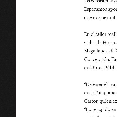
los ecosistemas
Esperamos aport
que nos permita
En el taller re
Cabo de Hornos,
Magallanes, de C
Concepción. Tam
de Obras Públi
“Detener el ava
de la Patagonia
Castor, quien ex
“Lo recogido en 