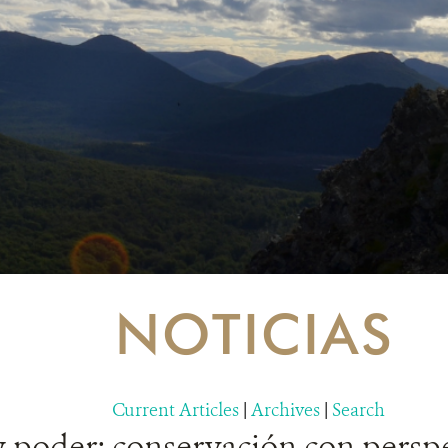
NOTICIAS
Current Articles
|
Archives
|
Search
 poder: conservación con perspe