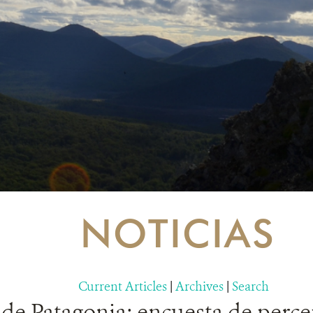
NOTICIAS
Current Articles
|
Archives
|
Search
de Patagonia: encuesta de perce