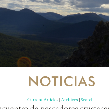
NOTICIAS
Current Articles
|
Archives
|
Search
ncuentro de pescadores crustace