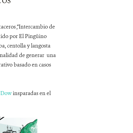
taceros ,“Intercambio de
tido por El Pingüino
a, centolla y langosta
inalidad de generar una
rativo basado en casos
y Dow
insparadas en el