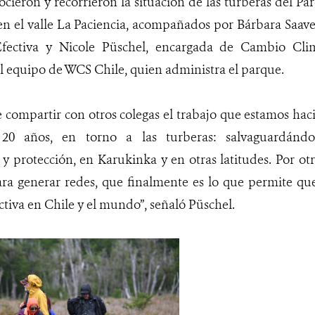
nocieron y recorrieron la situación de las turberas del P
 en el valle La Paciencia, acompañados por Bárbara Saave
fectiva y Nicole Püschel, encargada de Cambio Clim
l equipo de WCS Chile, quien administra el parque.
 compartir con otros colegas el trabajo que estamos ha
0 años, en torno a las turberas: salvaguardánd
y protección, en Karukinka y en otras latitudes. Por otra
ara generar redes, que finalmente es lo que permite que
ctiva en Chile y el mundo”, señaló Püschel.