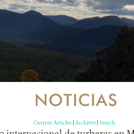
NOTICIAS
Current Articles
|
Archives
|
Search
 internacional de turberas en 