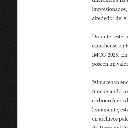
diferentes a la
impresionados, 
alrededor del vi
Durante este r
canadiense en K
IMCG 2025. En e
poseen un valor
“Almacenan eno
funcionando com
carbono fuera de
lentamente, est
en archivos pal