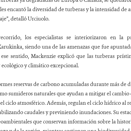
s turberas ya degradadas de Europa o Canadá, se quedar
les encantó la diversidad de turberas y la intensidad de 
aje”, detalló Urciuolo.
ecorrido, los especialistas se interiorizaron en la p
arukinka, siendo una de las amenazas que fue apuntada 
se sentido, Mackenzie explicó que las turberas prísti
 ecológico y climático excepcional.
rmes reservas de carbono acumuladas durante más de di
o sumideros naturales que ayudan a mitigar el cambio c
l ciclo atmosférico. Además, regulan el ciclo hídrico al r
abilizando caudales y previniendo inundaciones. Su estado
eoambientales que conservan información sobre la histori