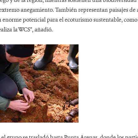
uego y de la región, mientras sostienen una biodiversidad
extremo anegamiento. También representan paisajes de al
n enorme potencial para el ecoturismo sustentable, como
ealiza la WCS”, añadió.
el grupo se trasladó hasta Punta Arenas, donde los partic