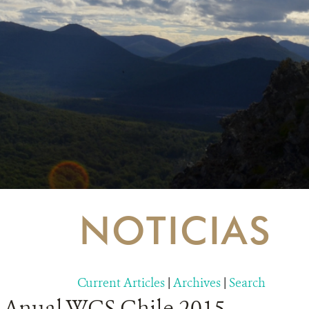
NOTICIAS
Current Articles
|
Archives
|
Search
Anual WCS Chile 2015