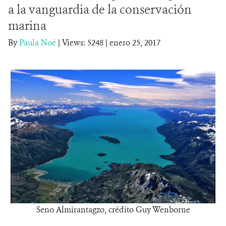
a la vanguardia de la conservación
DONA
marina
By
Paula Noé
|
Views: 5248
| enero 25, 2017
Seno Almirantagzo, crédito Guy Wenborne