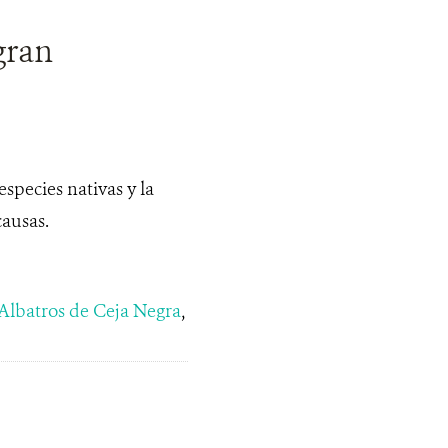
gran
species nativas y la
causas.
Albatros de Ceja Negra
,