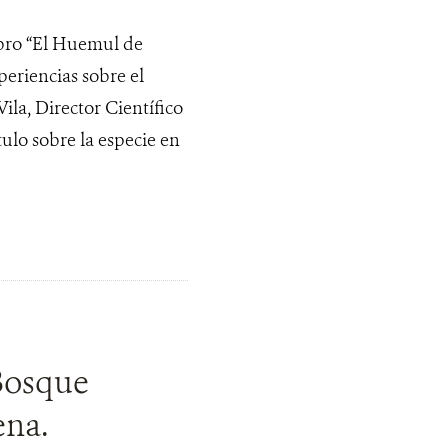
ibro “El Huemul de
periencias sobre el
ila, Director Científico
ulo sobre la especie en
Bosque
ena.