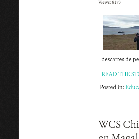
Views: 8173
descartes de pe
READ THE ST
Posted in:
Educ
WCS Chil
en Magal