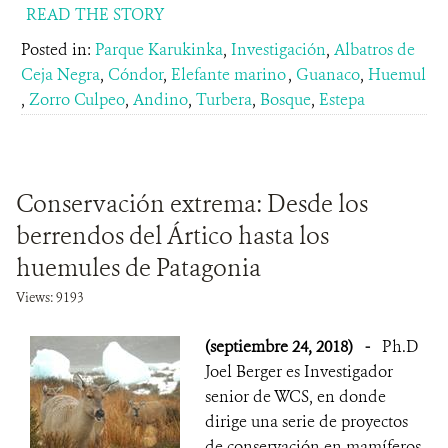
READ THE STORY
Posted in:
Parque Karukinka
,
Investigación
,
Albatros de
Ceja Negra
,
Cóndor
,
Elefante marino
,
Guanaco
,
Huemul
,
Zorro Culpeo
,
Andino
,
Turbera
,
Bosque
,
Estepa
Conservación extrema: Desde los
berrendos del Ártico hasta los
huemules de Patagonia
Views: 9193
(septiembre 24, 2018)
-
Ph.D
Joel Berger es Investigador
senior de WCS, en donde
dirige una serie de proyectos
de conservación en mamíferos