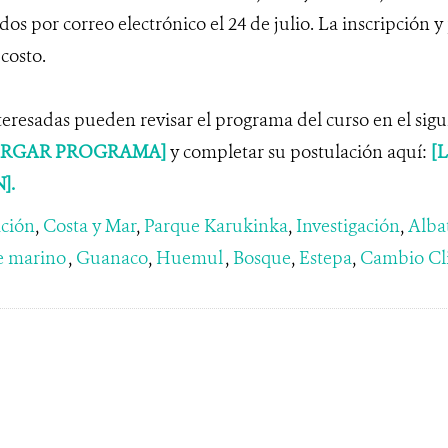
s por correo electrónico el 24 de julio. La inscripción y 
 costo.
teresadas pueden revisar el programa del curso en el sigu
ARGAR PROGRAMA]
y completar su postulación aquí:
[
].
ción
,
Costa y Mar
,
Parque Karukinka
,
Investigación
,
Alba
e marino
,
Guanaco
,
Huemul
,
Bosque
,
Estepa
,
Cambio Cl