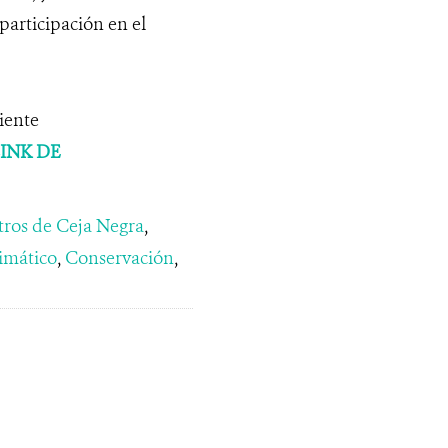
participación en el
iente
LINK DE
tros de Ceja Negra
,
imático
,
Conservación
,