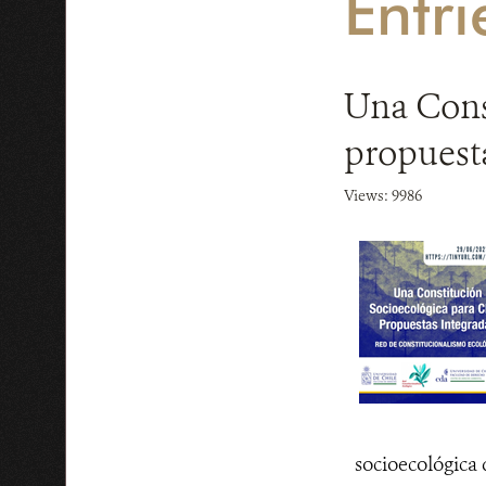
Entri
Una Const
propuest
Views: 9986
socioecológica d