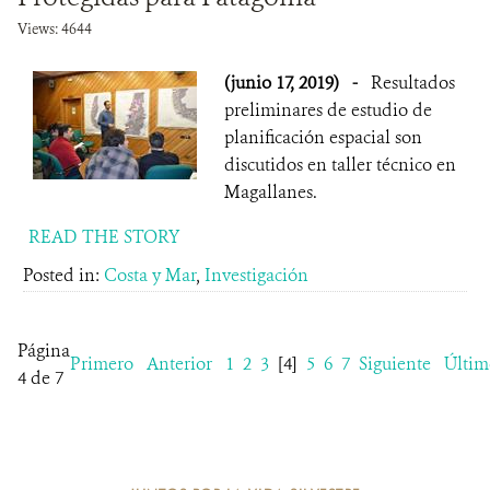
Views: 4644
(junio 17, 2019)
-
Resultados
preliminares de estudio de
planificación espacial son
discutidos en taller técnico en
Magallanes.
READ THE STORY
Posted in:
Costa y Mar
,
Investigación
Página
Primero
Anterior
1
2
3
[4]
5
6
7
Siguiente
Últim
4 de 7