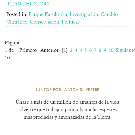
READ THE STORY
Posted in:
Parque Karukinka
,
Investigación
,
Cambio
Climático
,
Conservación
,
Políticas
Página
1 de
Primero
Anterior
[1]
2
3
4
5
6
7
8
9
10
Siguient
10
JUNTOS POR LA VIDA SILVESTRE
Únase a más de un millón de amantes de la vida
silvestre que trabajan para salvar a las especies
más preciadas y amenazadas de la Tierra.