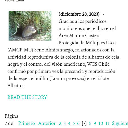
Views: 2868
(diciembre 28, 2023)
-
Gracias a los periódicos
monitoreos que realiza en el
Área Marina Costera
Protegida de Múltiples Usos
(AMCP-MU) Seno Almirantazgo, relacionados con la
actividad reproductiva de la colonia de albatros de ceja
negra y el control del visón americano, WCS Chile
confirmó por primera vez la presencia y reproducción
de la especie huillín (Lontra provocax) en el islote
Albatros.
READ THE STORY
Página
7 de
Primero
Anterior
2
3
4
5
6
[7]
8
9
10
11
Siguien